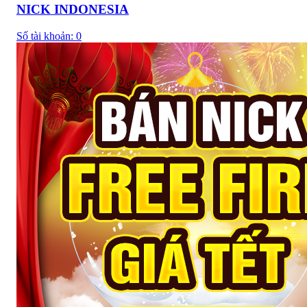
NICK INDONESIA
Số tài khoản:
0