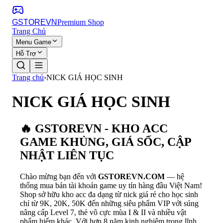
GSTORE
VN
Premium Shop
Trang Chủ
Menu Game
Hỗ Trợ
Trang chủ
›
NICK GIÁ HỌC SINH
NICK GIÁ HỌC SINH
🔥 GSTOREVN - KHO ACC
GAME KHỦNG, GIÁ SỐC, CẬP
NHẬT LIÊN TỤC
Chào mừng bạn đến với
GSTOREVN.COM
— hệ
thống mua bán tài khoản game uy tín hàng đầu Việt Nam!
Shop sở hữu kho acc đa dạng từ nick giá rẻ cho học sinh
chỉ từ 9K, 20K, 50K đến những siêu phẩm VIP với súng
nâng cấp Level 7, thẻ vô cực mùa I & II và nhiều vật
phẩm hiếm khác. Với hơn 8 năm kinh nghiệm trong lĩnh