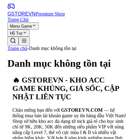
GSTORE
VN
Premium Shop
Trang Chủ
Menu Game
Hỗ Trợ
Trang chủ
›
Danh mục không tồn tại
Danh mục không tồn tại
🔥 GSTOREVN - KHO ACC
GAME KHỦNG, GIÁ SỐC, CẬP
NHẬT LIÊN TỤC
Chào mừng bạn đến với
GSTOREVN.COM
— hệ
thống mua bán tài khoản game uy tín hàng đầu Việt Nam!
Shop sở hữu kho acc đa dạng từ nick giá rẻ cho học sinh
chỉ từ 9K, 20K, 50K đến những siêu phẩm VIP với súng
nâng cấp Level 7, thẻ vô cực mùa I & II và nhiều vật
phẩm hiếm khác. Với hơn 8 năm kinh nghiệm trong lĩnh