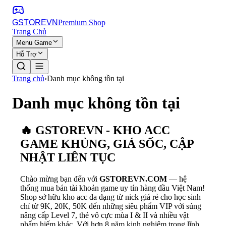
GSTORE
VN
Premium Shop
Trang Chủ
Menu Game
Hỗ Trợ
Trang chủ
›
Danh mục không tồn tại
Danh mục không tồn tại
🔥 GSTOREVN - KHO ACC
GAME KHỦNG, GIÁ SỐC, CẬP
NHẬT LIÊN TỤC
Chào mừng bạn đến với
GSTOREVN.COM
— hệ
thống mua bán tài khoản game uy tín hàng đầu Việt Nam!
Shop sở hữu kho acc đa dạng từ nick giá rẻ cho học sinh
chỉ từ 9K, 20K, 50K đến những siêu phẩm VIP với súng
nâng cấp Level 7, thẻ vô cực mùa I & II và nhiều vật
phẩm hiếm khác. Với hơn 8 năm kinh nghiệm trong lĩnh